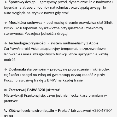
🔹
Sportowy design
– agresywny przód, dynamiczne linie nadwozia i
legendarna atrapa chłodnicy natychmiast przyciągają uwagę. To
auto wygląda na szybkie nawet gdy stoi!
🔹
Moc, która zachwyca
– pod maską drzemie prawdziwa siła! Silnik
BMW 320i zapewnia błyskawiczne przyspieszenie i znakomitą
sterowność. Poczujesz jedność z drogą!
🔹
Technologie przyszłości
– system multimedialny z Apple
CarPlay/Android Auto, adaptacyjny tempomat, bezprzewodowe
ładowanie i masa inteligentnych funkcji, które uprzyjemnią każdą
podróż.
🔹
Doskonała sterowność
– precyzyjne prowadzenie, niski środek
ciężkości i napęd na tylną oś gwarantują czystą radość z jazdy.
Poczuj prawdziwą frajdę z BMW na każdej trasie!
📅
Zarezerwuj BMW 320i już teraz!
Nie zwlekaj! Przekonaj się, czym jest niemiecka klasa premium w
praktyce.
📞
Złóż wniosek na stronie „
Ukr – Prokat
”
lub zadzwoń
+380 67 804
41 44