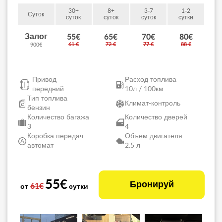
30+
8+
3-7
1-2
Суток
суток
суток
суток
сутки
Залог
55€
65€
70€
80€
61 €
72 €
77 €
88 €
900€
Привод
Расход топлива
передний
10л / 100км
Тип топлива
Климат-контроль
бензин
Количество багажа
Количество дверей
3
4
Коробка передач
Объем двигателя
автомат
2.5 л
55€
Бронируй
61€
от
сутки