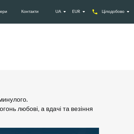
ери
Контакти
UA
EUR
Цілодобово
минулого.
гонь любові, а вдачі та везіння