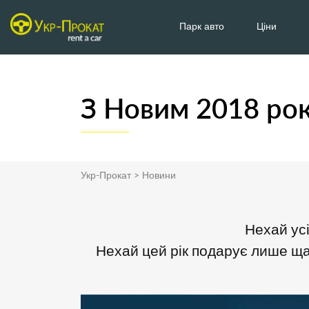
Парк авто
Ціни
З Новим 2018 ро
Укр-Прокат
>
Новини
Нехай ус
Нехай цей рік подарує лише щас