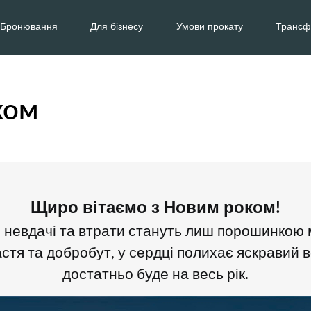
Бронювання
Для бізнесу
Умови прокату
Трансф
ком
Щиро вітаємо з Новим роком!
і невдачі та втрати стануть лиш порошинкою 
тя та добробут, у сердці полихає яскравий во
достатньо буде на весь рік.