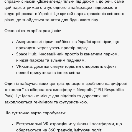
справжнісінький «Діснейленд» тільки під дахом і, до речі, саме
цей парк отримав статус одного з найкращих підприємств
індустрії розваг в Україні. Це критий парк атракціонів світового
рівня, де знайдеться заняття для будь-якого віку.
Основні категорії атракціонів:
Американські гірки: найбільші в Україні криті гірки, що
проходять через увесь простір парку.
Space Hub: інноваційний простір із канатним парком,
ніндзя-парком та вільним падінням.
VR-зона: десятки симуляторів, які створюють ефект
повної присутності в інших світах.
Один із найсучасніших центрів, де акцент зроблено на цифрові
технології та кіберпанк-атмосферу – Neopolis (ТРЦ Respublika
Park). Це ідеальне місце для підлітків та дорослих, які
захоплюються геймінгом та футуристикою.
Що тут точно варто спробувати:
Екстремальні VR-атракціони: унікальні платформи, що
обертаються на 360 градусів, імітуючи політ.