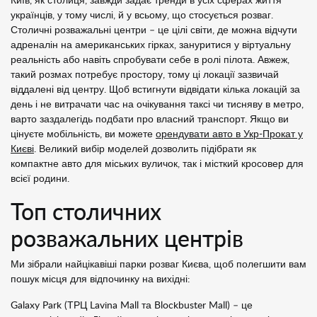
Київ, як столиця, завжди задає тренди в усіх сферах життя
українців, у тому числі, й у всьому, що стосується розваг.
Столичні розважальні центри – це цілі світи, де можна відчути
адреналін на американських гірках, зануритися у віртуальну
реальність або навіть спробувати себе в ролі пілота. Авжеж,
такий розмах потребує простору, тому ці локації зазвичай
віддалені від центру. Щоб встигнути відвідати кілька локацій за
день і не витрачати час на очікування таксі чи тисняву в метро,
варто заздалегідь подбати про власний транспорт. Якщо ви
цінуєте мобільність, ви можете
орендувати авто в Укр-Прокат у
Києві
. Великий вибір моделей дозволить підібрати як
компактне авто для міських вуличок, так і місткий кросовер для
всієї родини.
Топ столичних
розважальних центрів
Ми зібрали найцікавіші парки розваг Києва, щоб полегшити вам
пошук місця для відпочинку на вихідні:
Galaxy Park (ТРЦ Lavina Mall та Blockbuster Mall) – це