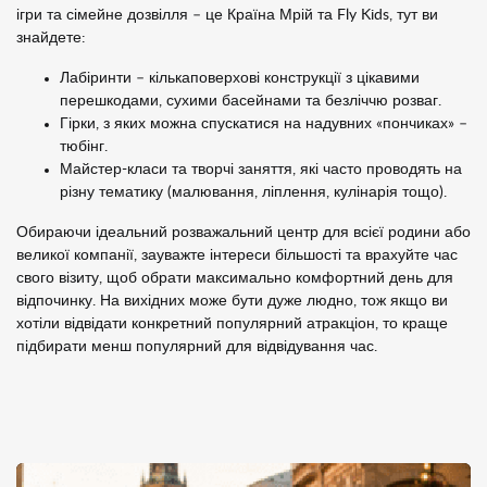
ігри та сімейне дозвілля – це Країна Мрій та Fly Kids, тут ви
знайдете:
Лабіринти – кількаповерхові конструкції з цікавими
перешкодами, сухими басейнами та безліччю розваг.
Гірки, з яких можна спускатися на надувних «пончиках» –
тюбінг.
Майстер-класи та творчі заняття, які часто проводять на
різну тематику (малювання, ліплення, кулінарія тощо).
Обираючи ідеальний розважальний центр для всієї родини або
великої компанії, зауважте інтереси більшості та врахуйте час
свого візиту, щоб обрати максимально комфортний день для
відпочинку. На вихідних може бути дуже людно, тож якщо ви
хотіли відвідати конкретний популярний атракціон, то краще
підбирати менш популярний для відвідування час.