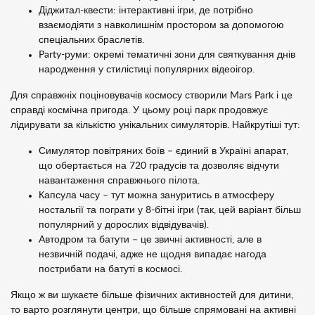
Діджитал-квести: інтерактивні ігри, де потрібно
взаємодіяти з навколишнім простором за допомогою
спеціальних браслетів.
Party-руми: окремі тематичні зони для святкування днів
народження у стилістиці популярних відеоігор.
Для справжніх поціновувачів космосу створили Mars Park і це
справді космічна пригода. У цьому році парк продовжує
лідирувати за кількістю унікальних симуляторів. Найкрутіші тут:
Симулятор повітряних боїв – єдиний в Україні апарат,
що обертається на 720 градусів та дозволяє відчути
навантаження справжнього пілота.
Капсула часу – тут можна зануритись в атмосферу
ностальгії та пограти у 8-бітні ігри (так, цей варіант більш
популярний у дорослих відвідувачів).
Автодром та батути – це звичні активності, але в
незвичній подачі, адже не щодня випадає нагода
пострибати на батуті в космосі.
Якщо ж ви шукаєте більше фізичних активностей для дитини,
то варто розглянути центри, що більше спрямовані на активні